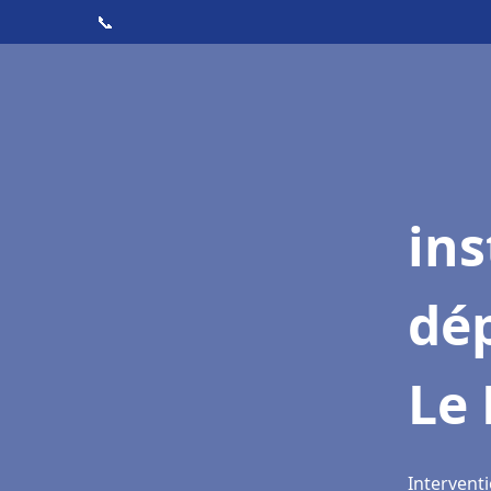
📞
ins
dé
Le 
Interventi