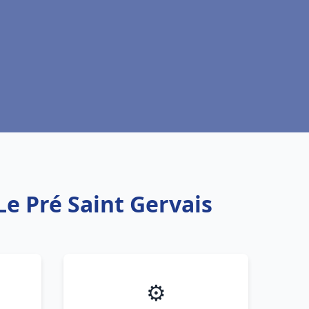
Le Pré Saint Gervais
⚙️