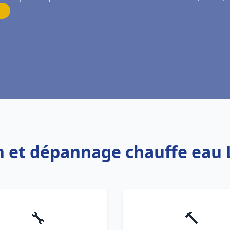
on et dépannage chauffe eau 
🔧
🔨