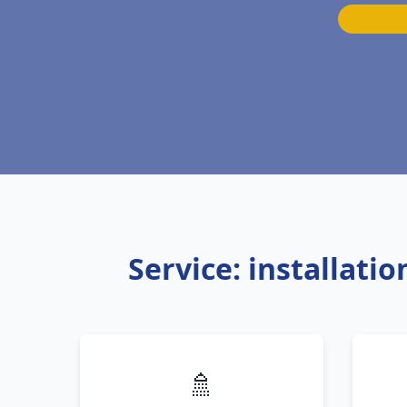
Service: installati
🚿