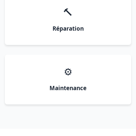
🔨
Réparation
⚙️
Maintenance