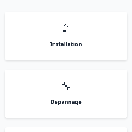
🚿
Installation
🔧
Dépannage