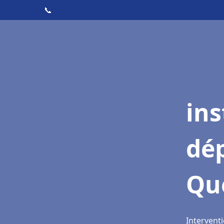
📞
ins
dé
Qu
Intervent