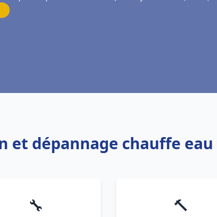
ion et dépannage chauffe ea
🔧
🔨