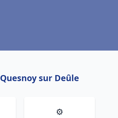
u Quesnoy sur Deûle
⚙️