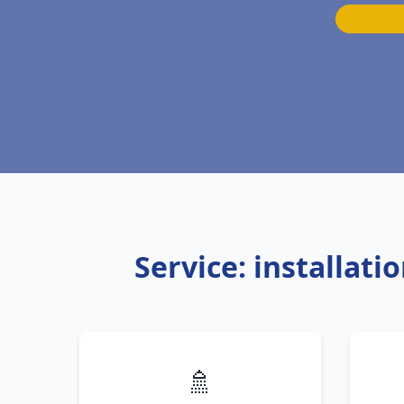
Service: installat
🚿