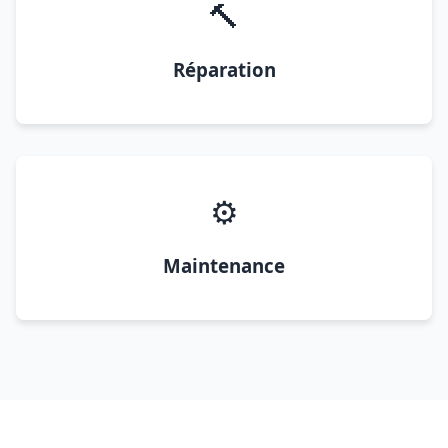
🔨
Réparation
⚙️
Maintenance