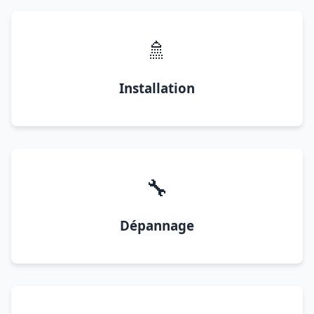
🚿
Installation
🔧
Dépannage