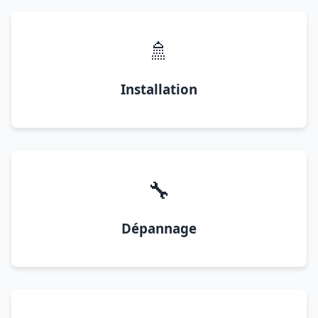
🚿
Installation
🔧
Dépannage