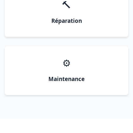
🔨
Réparation
⚙️
Maintenance