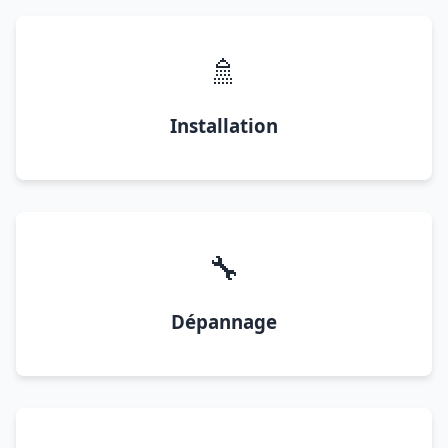
🚿
Installation
🔧
Dépannage