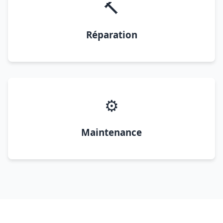
🔨
Réparation
⚙️
Maintenance