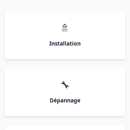
🚿
Installation
🔧
Dépannage