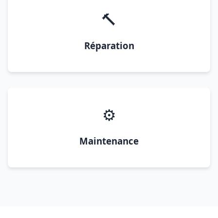
🔨
Réparation
⚙️
Maintenance