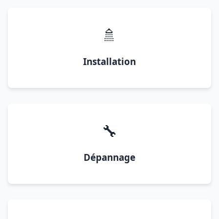
🚿
Installation
🔧
Dépannage