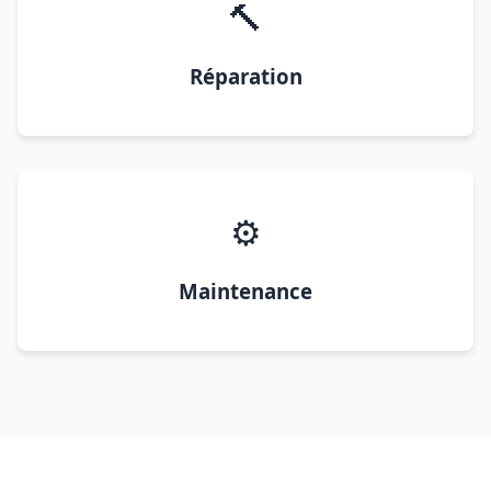
🔨
Réparation
⚙️
Maintenance