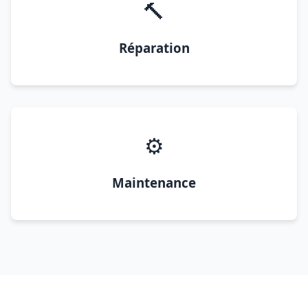
🔨
Réparation
⚙️
Maintenance