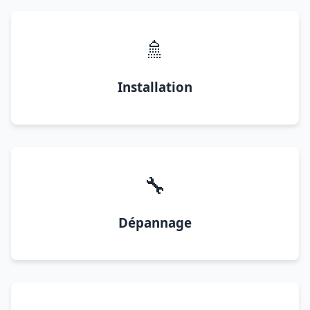
🚿
Installation
🔧
Dépannage