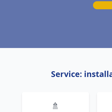
Service: instal
🚿