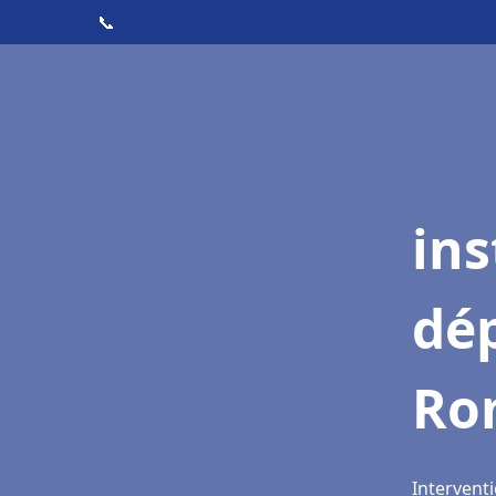
📞
ins
dé
Ro
Interventi