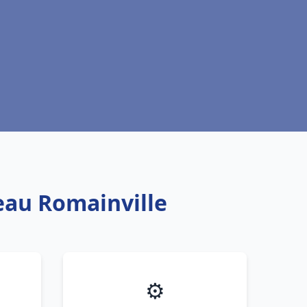
 eau Romainville
⚙️