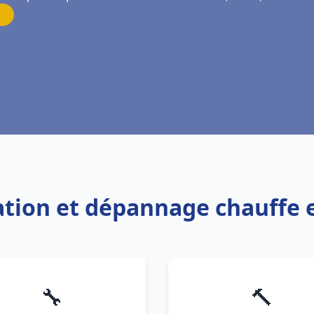
lation et dépannage chauffe
🔧
🔨