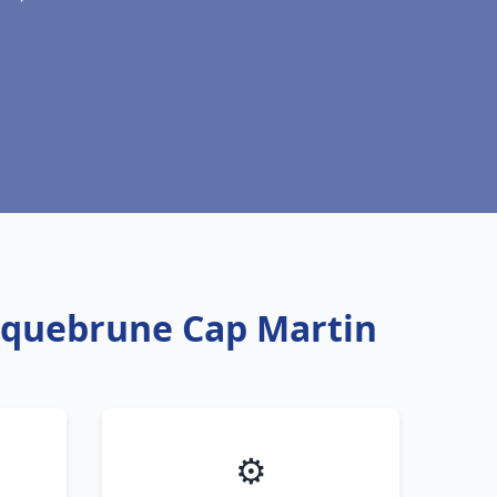
Roquebrune Cap Martin
⚙️