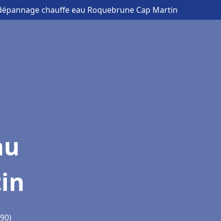
et dépannage chauffe eau Roquebrune Cap Martin
au
in
90)