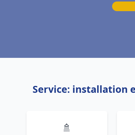
Service: installatio
🚿