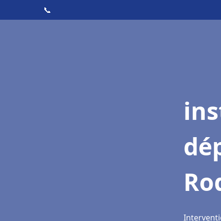
📞
ins
dé
Ro
Intervent