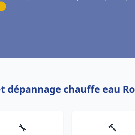
n et dépannage chauffe eau 
🔧
🔨