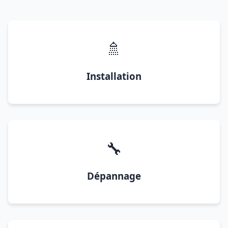
🚿
Installation
🔧
Dépannage