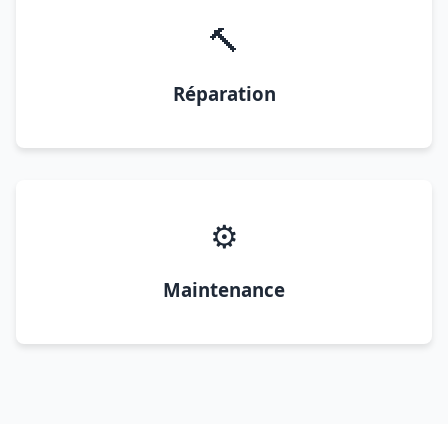
🔨
Réparation
⚙️
Maintenance