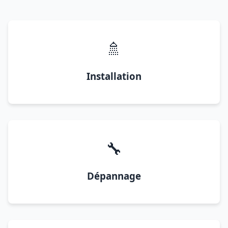
🚿
Installation
🔧
Dépannage