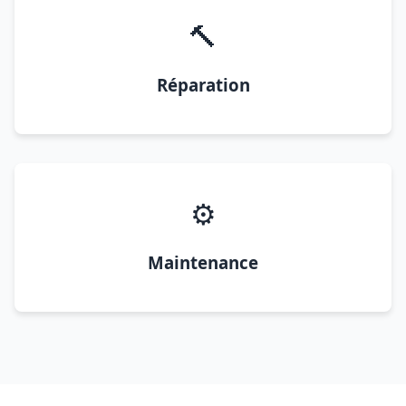
🔨
Réparation
⚙️
Maintenance