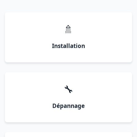
🚿
Installation
🔧
Dépannage