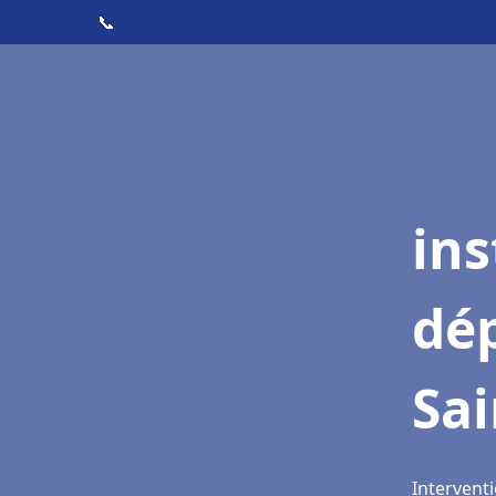
📞
ins
dé
Sai
Interventi