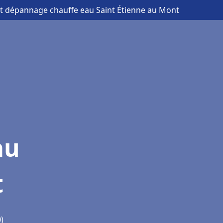
 et dépannage chauffe eau Saint Étienne au Mont
au
t
)