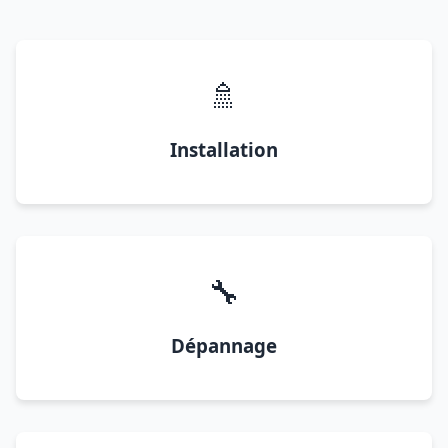
🚿
Installation
🔧
Dépannage