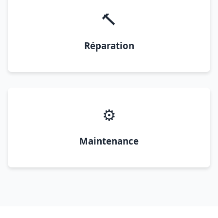
🔨
Réparation
⚙️
Maintenance