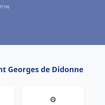
17110)
int Georges de Didonne
⚙️