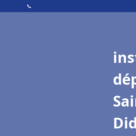
📞
ins
dé
Sai
Di