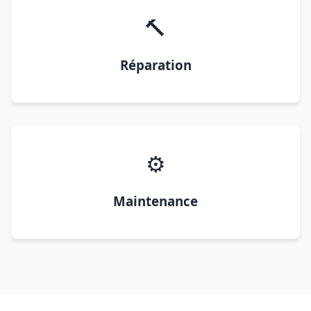
🔨
Réparation
⚙️
Maintenance