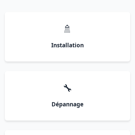
🚿
Installation
🔧
Dépannage