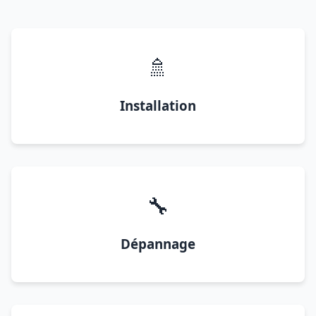
🚿
Installation
🔧
Dépannage