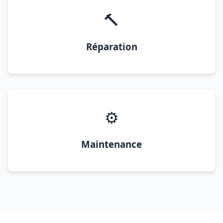
🔨
Réparation
⚙️
Maintenance