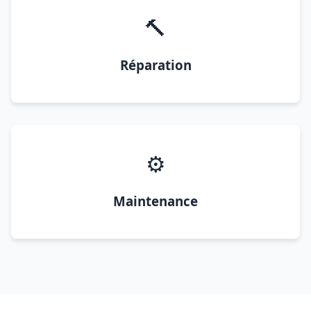
🔨
Réparation
⚙️
Maintenance