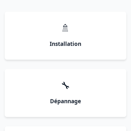
🚿
Installation
🔧
Dépannage