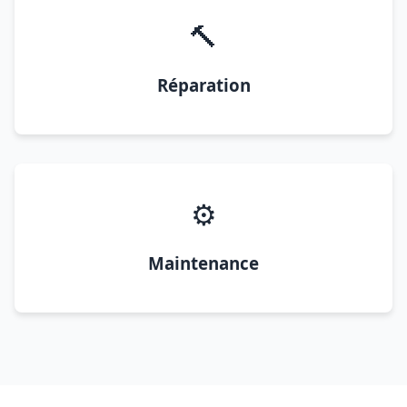
🔨
Réparation
⚙️
Maintenance