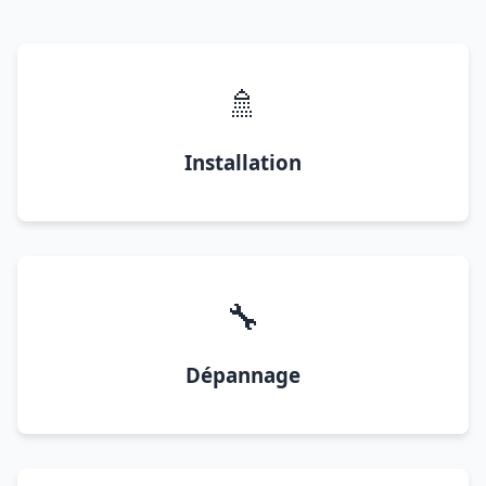
🚿
Installation
🔧
Dépannage