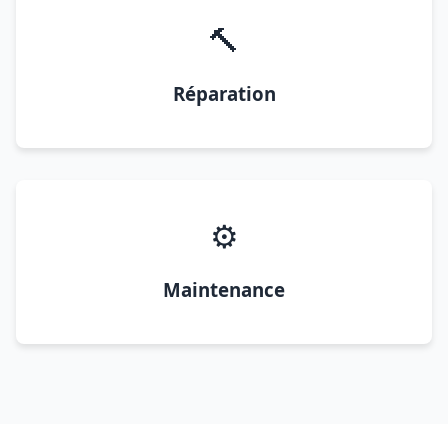
🔨
Réparation
⚙️
Maintenance