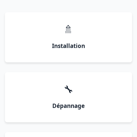
🚿
Installation
🔧
Dépannage