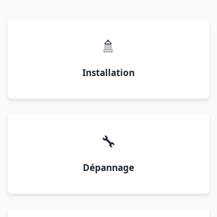
🚿
Installation
🔧
Dépannage