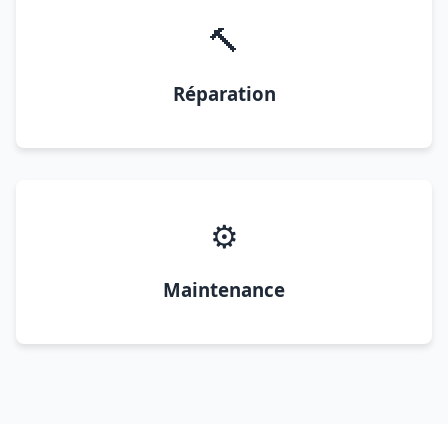
🔨
Réparation
⚙️
Maintenance