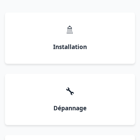
🚿
Installation
🔧
Dépannage