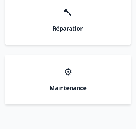
🔨
Réparation
⚙️
Maintenance