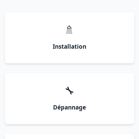
🚿
Installation
🔧
Dépannage