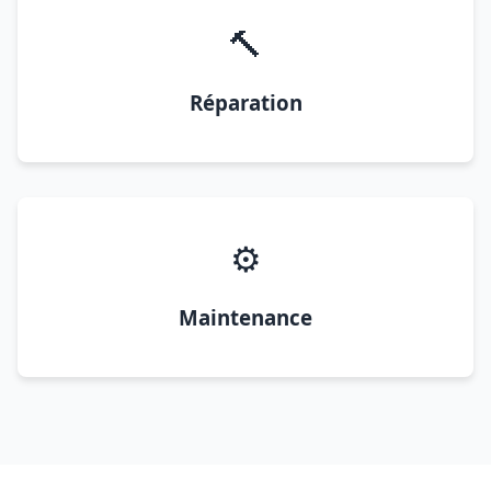
🔨
Réparation
⚙️
Maintenance