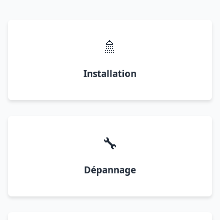
🚿
Installation
🔧
Dépannage