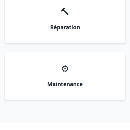
🔨
Réparation
⚙️
Maintenance