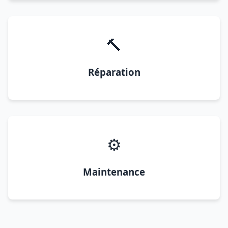
🔨
Réparation
⚙️
Maintenance