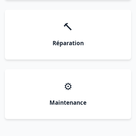
🔨
Réparation
⚙️
Maintenance