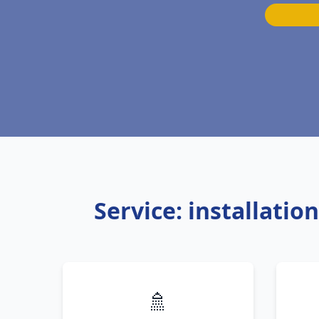
Service: installati
🚿