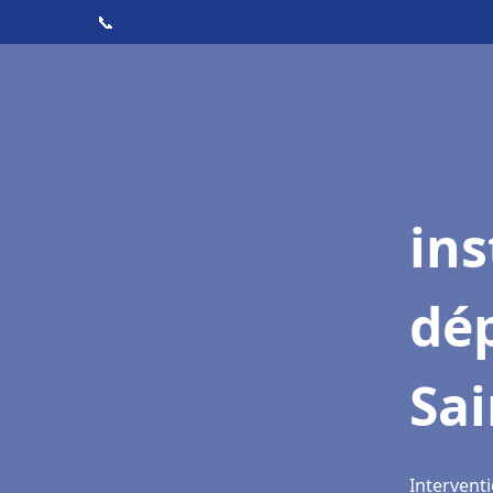
📞
ins
dé
Sai
Interventi