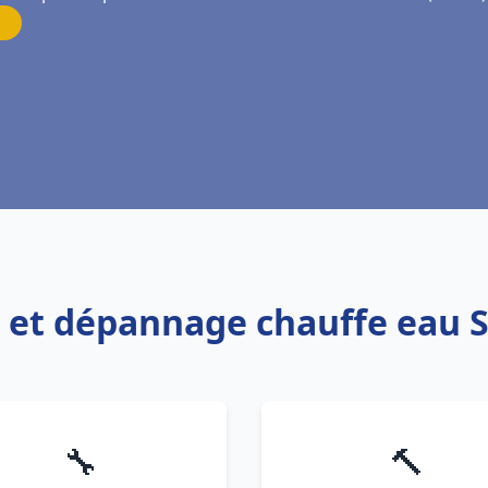
on et dépannage chauffe eau S
🔧
🔨