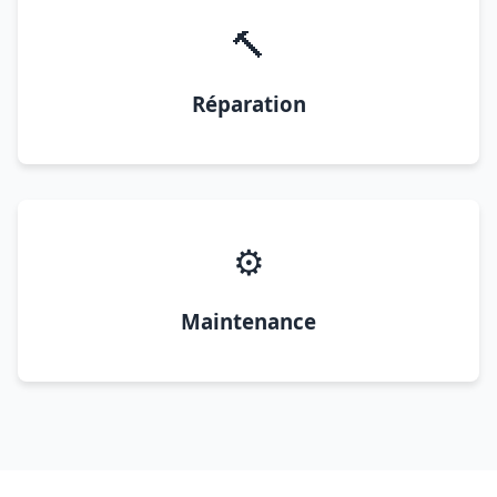
🔨
Réparation
⚙️
Maintenance