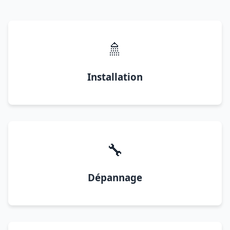
🚿
Installation
🔧
Dépannage