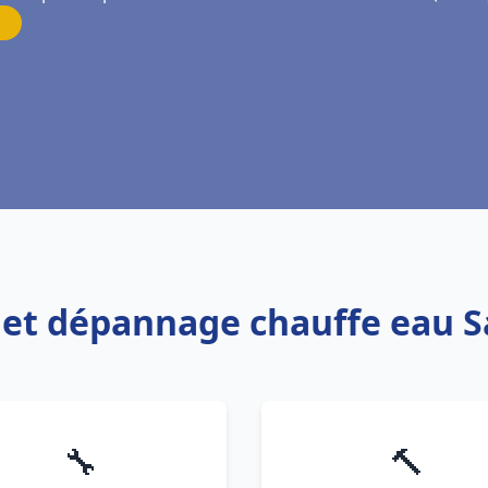
n et dépannage chauffe eau S
🔧
🔨