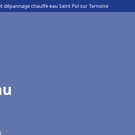
 et dépannage chauffe eau Saint Pol sur Ternoise
au
)