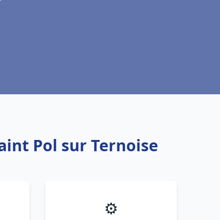
aint Pol sur Ternoise
⚙️