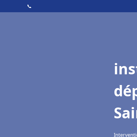
📞
ins
dé
Sai
Interventi