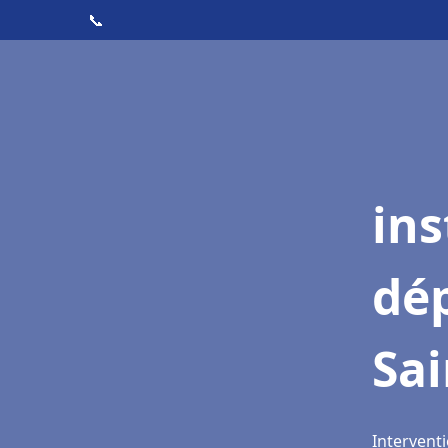
📞
ins
dé
Sai
Interventi