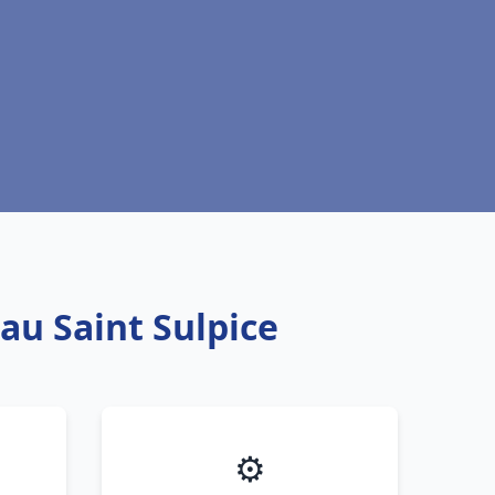
au Saint Sulpice
⚙️