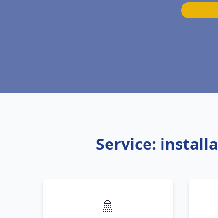
Service: instal
🚿