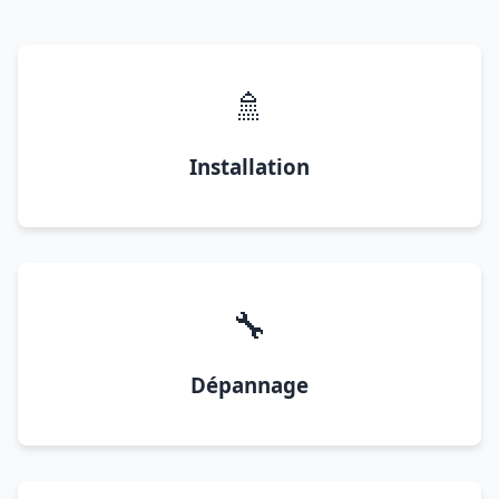
🚿
Installation
🔧
Dépannage