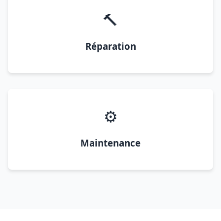
🔨
Réparation
⚙️
Maintenance