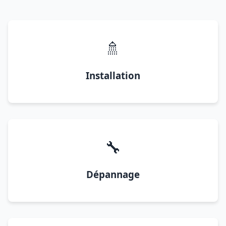
🚿
Installation
🔧
Dépannage