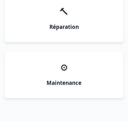
🔨
Réparation
⚙️
Maintenance