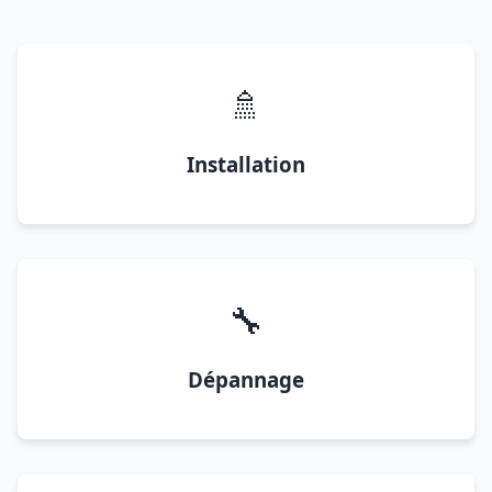
🚿
Installation
🔧
Dépannage