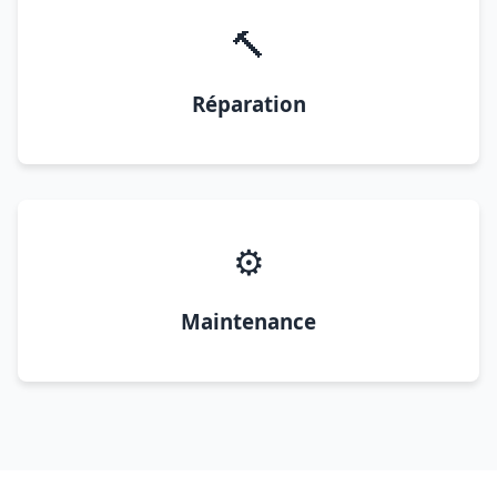
🔨
Réparation
⚙️
Maintenance