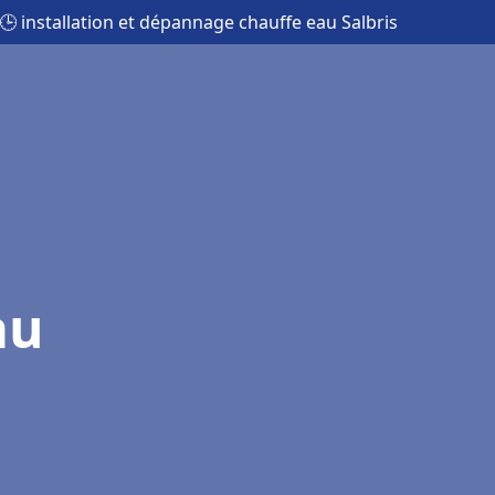
🕒 installation et dépannage chauffe eau Salbris
au