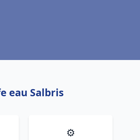
e eau Salbris
⚙️