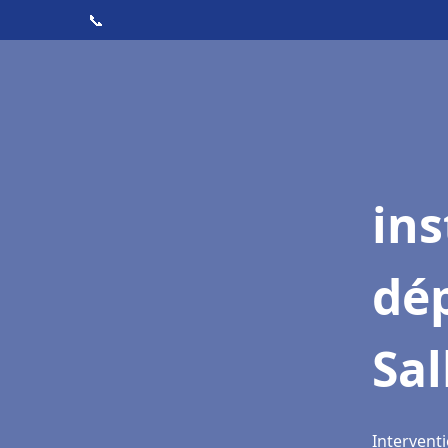
📞
ins
dé
Sal
Interventi