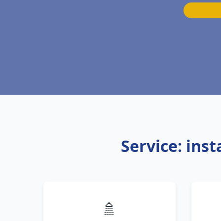
Service: ins
🚿