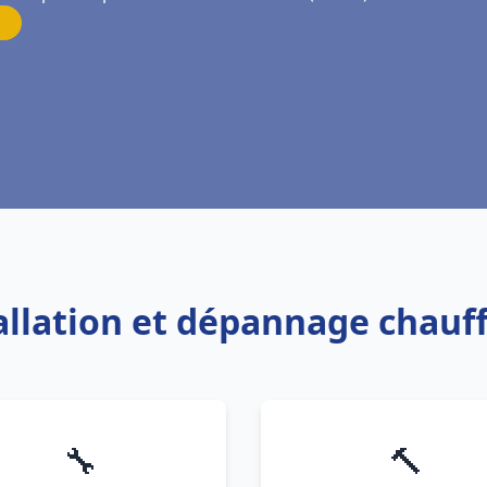
tallation et dépannage chauff
🔧
🔨