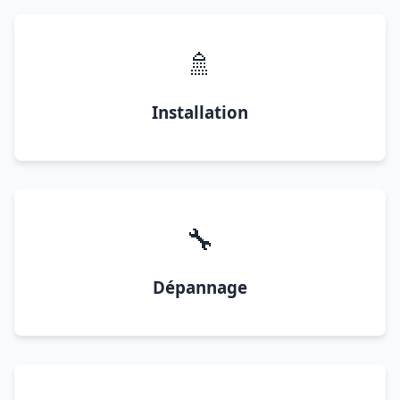
🚿
Installation
🔧
Dépannage