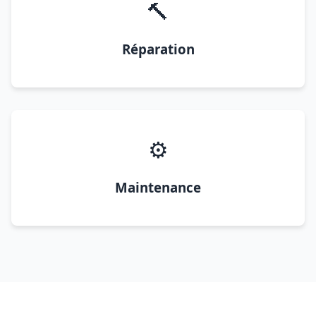
🔨
Réparation
⚙️
Maintenance