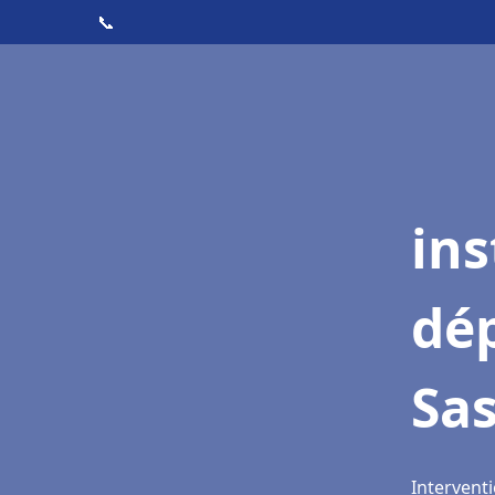
📞
ins
dé
Sa
Intervent