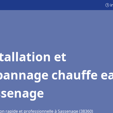
🕒 
tallation et
pannage chauffe e
ssenage
ion rapide et professionnelle à Sassenage (38360)