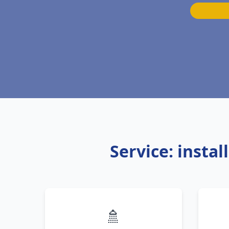
Service: insta
🚿