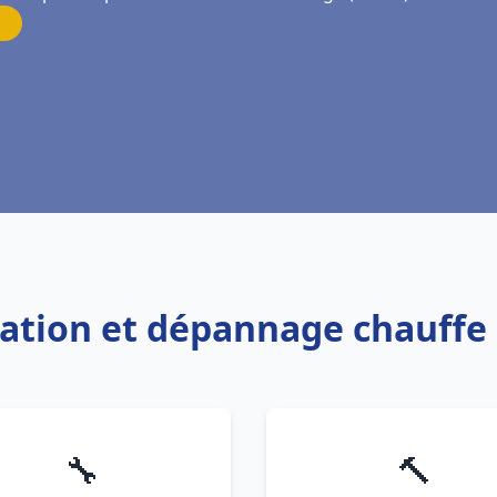
llation et dépannage chauff
🔧
🔨