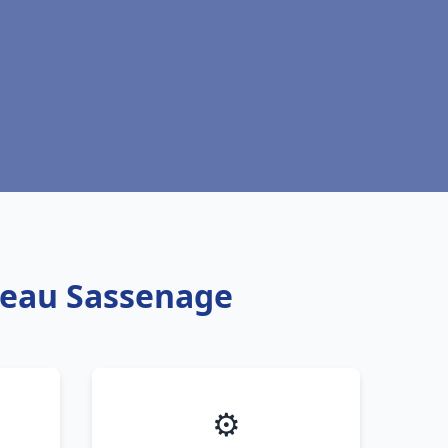
e eau Sassenage
⚙️