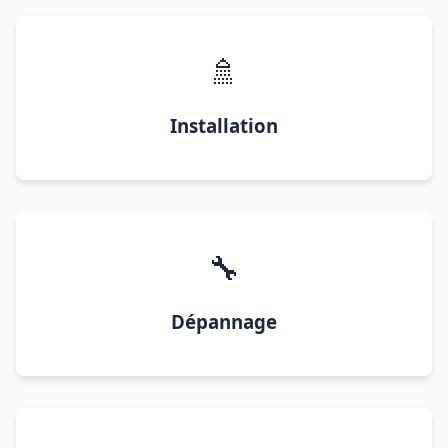
🚿
Installation
🔧
Dépannage