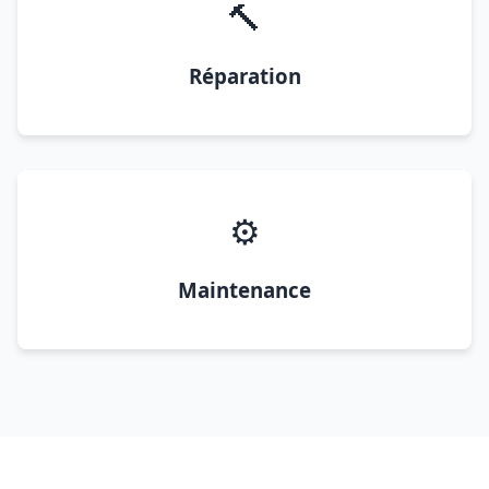
🔨
Réparation
⚙️
Maintenance