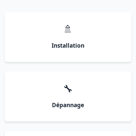
🚿
Installation
🔧
Dépannage