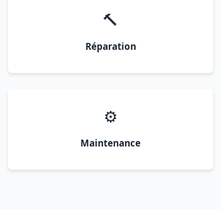
🔨
Réparation
⚙️
Maintenance