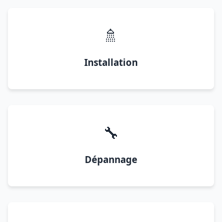
🚿
Installation
🔧
Dépannage