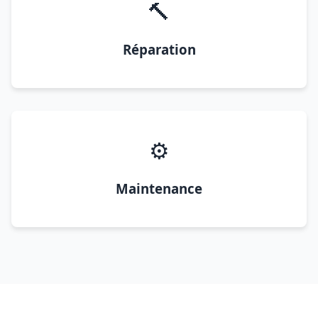
🔨
Réparation
⚙️
Maintenance