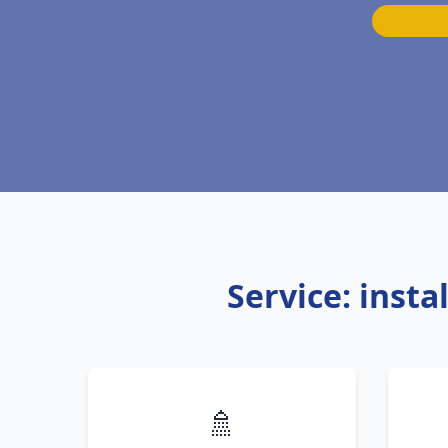
Service: inst
🚿