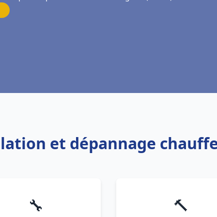
allation et dépannage chauff
🔧
🔨