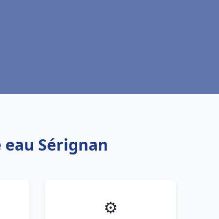
e eau Sérignan
⚙️