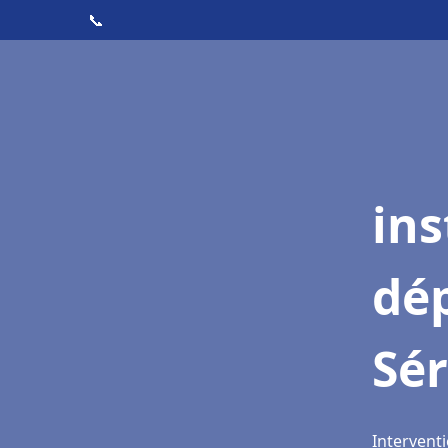
📞
ins
dé
Sé
Interventi