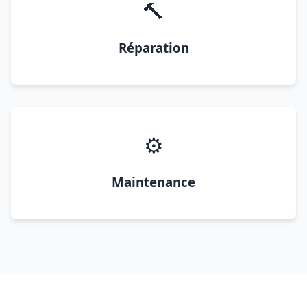
🔨
Réparation
⚙️
Maintenance