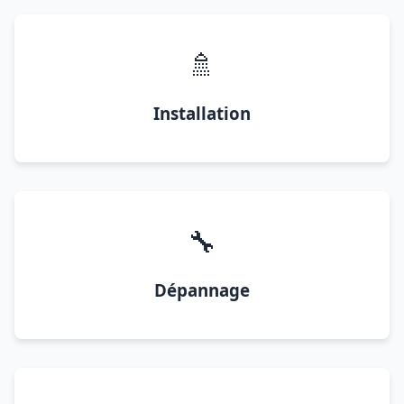
🚿
Installation
🔧
Dépannage