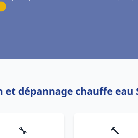
on et dépannage chauffe eau 
🔧
🔨