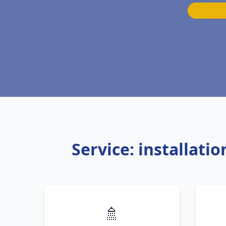
Service: installati
🚿