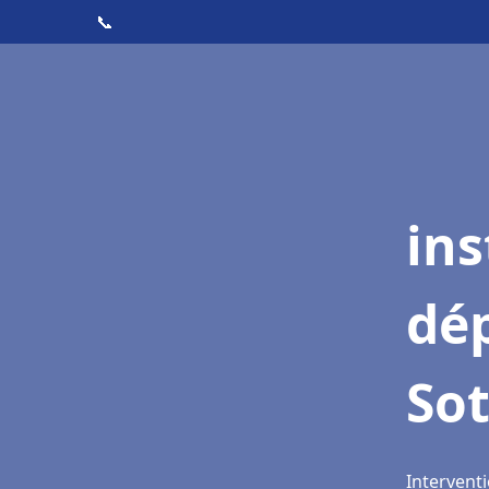
📞
ins
dé
Sot
Interventi