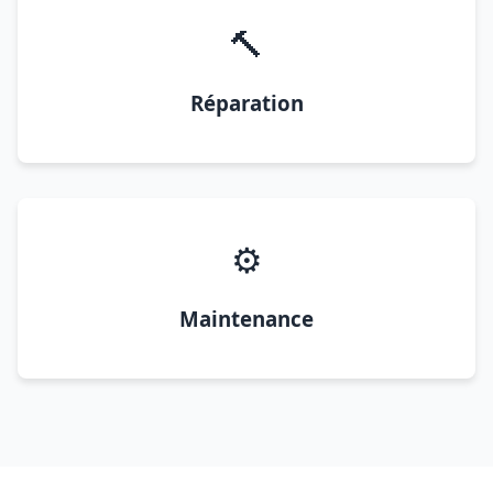
🔨
Réparation
⚙️
Maintenance