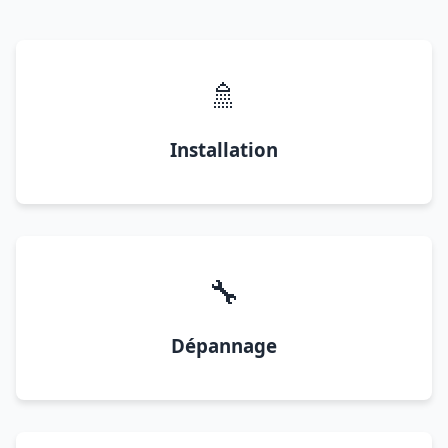
🚿
Installation
🔧
Dépannage