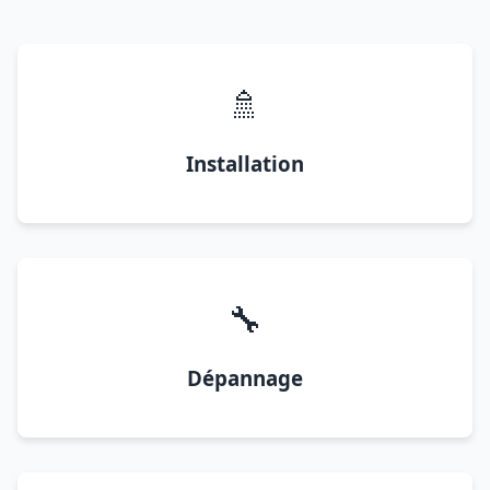
🚿
Installation
🔧
Dépannage