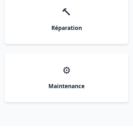
🔨
Réparation
⚙️
Maintenance