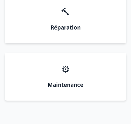
🔨
Réparation
⚙️
Maintenance