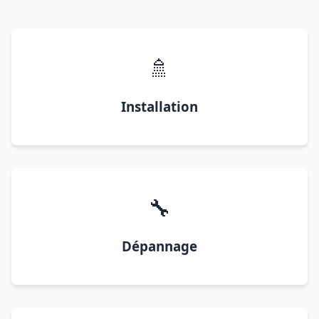
🚿
Installation
🔧
Dépannage