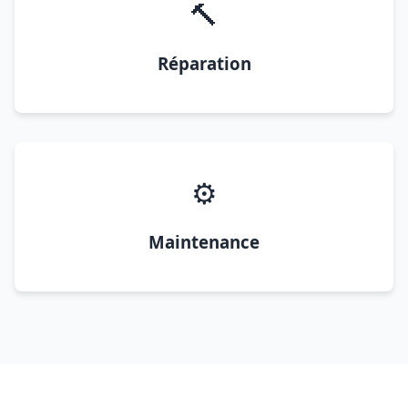
🔨
Réparation
⚙️
Maintenance