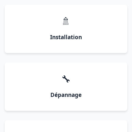
🚿
Installation
🔧
Dépannage