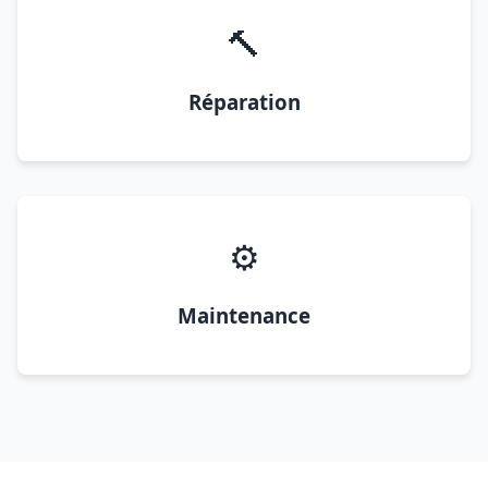
🔨
Réparation
⚙️
Maintenance