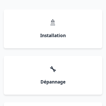
🚿
Installation
🔧
Dépannage