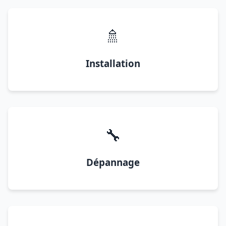
🚿
Installation
🔧
Dépannage