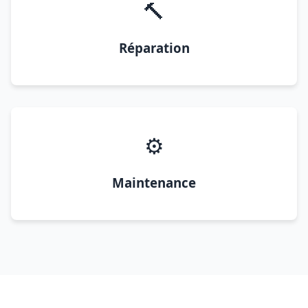
🔨
Réparation
⚙️
Maintenance